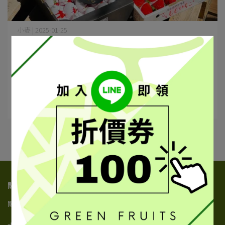
小麥 | 2025-01-25
草莓控尖叫！適合送禮的日本草莓禮盒
TOP5，建議收藏！📦
日本的草莓不僅顏值爆表，甜度和香氣更是讓人一試成主
顧！😍 如果你正在煩惱過年、生⋯
閱讀更多 ->
關於我們
關於我們
隱私政策
服務條款