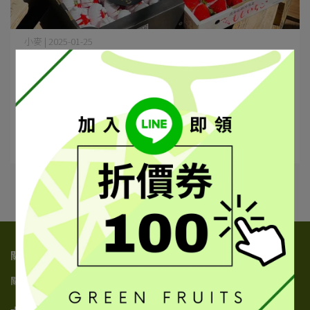
小麥 | 2025-01-25
草莓控尖叫！適合送禮的日本草莓禮盒
TOP5，建議收藏！📦
日本的草莓不僅顏值爆表，甜度和香氣更是讓人一試成主
顧！😍 如果你正在煩惱過年、生⋯
閱讀更多 ->
關於我們
關於我們
隱私政策
服務條款