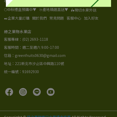
水果目錄
🌕中秋禮盒預購中▼
🍈產地精選直送▼
🛵現切水果外送
✒️企業大量訂購
關於我們
常見問題
客服中心
加入好友
綠之果物水果店
客服專線：(02) 2693-1118
客服時間：週二至週六 9:00-17:00
信箱：greenfruits0630@gmail.com
地址：221新北市汐止區中興路110號
統一編號：91692930