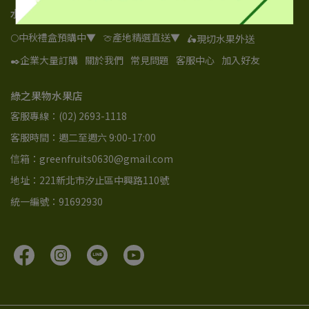
水果目錄
🌕中秋禮盒預購中▼
🍈產地精選直送▼
🛵現切水果外送
✒️企業大量訂購
關於我們
常見問題
客服中心
加入好友
綠之果物水果店
客服專線：(02) 2693-1118
客服時間：週二至週六 9:00-17:00
信箱：greenfruits0630@gmail.com
地址：221新北市汐止區中興路110號
統一編號：91692930