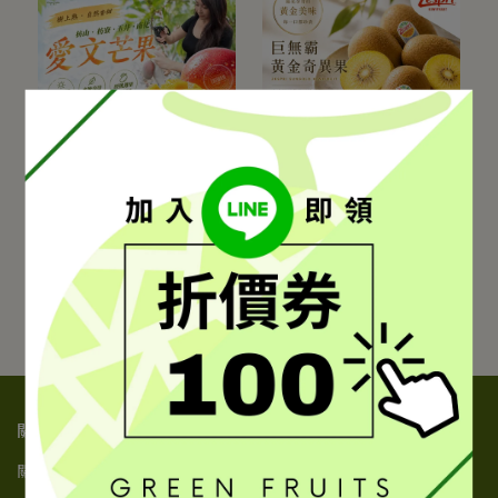
11-16粒 | 多規格可選 | 免運
紐西蘭黃金奇異果禮盒｜巨
無霸18A
愛文芒果｜台灣在欉紅・
紐西蘭黃金奇異果禮盒｜
產地直送・果香濃郁・夏
冷藏配送・香甜滑順・日
季限定多規格｜免運
常營養補充
NT$1,299
NT$2,999
NT$899
NT$1,899
加入購物車
加入購物車
關於我們
關於我們
隱私政策
服務條款