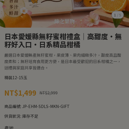
1
/
5
日本愛媛縣無籽蜜柑禮盒｜高甜度・無
籽好入口・日系精品柑橘
嚴選日本愛媛縣產無籽蜜柑，果皮薄、果肉細緻多汁，甜度高且酸
度柔和；無籽培育食用更方便，是日本最受歡迎的日系柑橘之一，
送禮與家庭共享皆適合。
精裝12-15玉
NT$1,499
NT$2,999
商品編號:
JP-EHM-SDLS-MKN-GIFT
供貨狀況:
庫存不足
產地