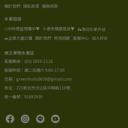
關於我們
隱私政策
服務條款
水果目錄
🌕中秋禮盒預購中▼
🍈產地精選直送▼
🛵現切水果外送
✒️企業大量訂購
關於我們
常見問題
客服中心
加入好友
綠之果物水果店
客服專線：(02) 2693-1118
客服時間：週二至週六 9:00-17:00
信箱：greenfruits0630@gmail.com
地址：221新北市汐止區中興路110號
統一編號：91692930