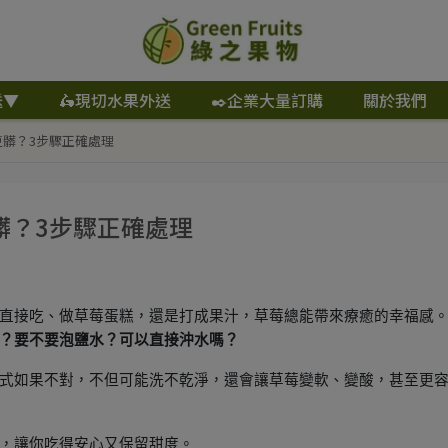
送▼
🛵現切水果外送
✒️企業大量訂購
關於我們
髒？3步驟正確處理
髒？3步驟正確處理
直接吃、做草莓蛋糕，還是打成果汁，草莓總能帶來療癒的幸福感
？要不要泡鹽水？可以直接沖水嗎？
式如果不對，不但可能洗不乾淨，還會讓草莓變軟、變酸，甚至更
，讓你吃得安心又保留甜度。