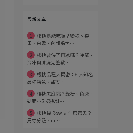
最新文章
1
櫻桃還能吃嗎？變軟、裂
果、白霧、內部褐色⋯
2
櫻桃要洗了再冰嗎？冷藏、
冷凍與清洗完整教⋯
3
櫻桃品種大揭密：8 大知名
品種特色、甜度⋯
4
櫻桃怎麼挑？綠梗、色深、
硬脆⋯5 招挑到⋯
5
櫻桃幾 Row 是什麼意思？
尺寸分級、m⋯