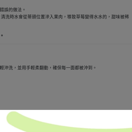
錯誤的做法。
，清洗時水會從蒂頭位置滲入果肉，導致草莓變得水水的，甜味被稀
。
輕沖洗，並用手輕柔翻動，確保每一面都被沖到。