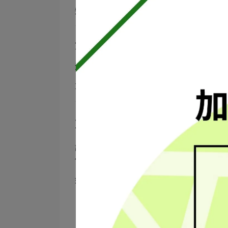
短時間流動水沖洗即可有效去除表面髒污。
第三步：最後再去蒂並擦乾
清洗完成後，再輕輕摘掉蒂頭。接著使用廚房
草莓表面若殘留水分直接放入冰箱，非常容易
草莓要不要泡鹽水？小蘇打真
許多人認為泡鹽水可以清洗得更乾淨，其實重
但不需要長時間浸泡。
如果要使用小蘇打清洗：
水中加入少量小蘇打
浸泡 1–3 分鐘