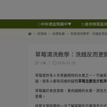
🌕中秋禮盒預購中▼
🍈產地精選直
部落格
送禮知識
草莓清洗教學：洗錯反而更
草莓清洗教學：洗錯反而更
小麥
2026-02-25
草莓是許多人冬季最期待的水果之一。不論是
過，很多人都有同樣的疑問
草莓怎麼洗才乾淨
草莓屬於表皮柔軟、果肉細緻的水果，清洗方
發霉。
這篇文章就帶你一次了解草莓的正確清洗方式