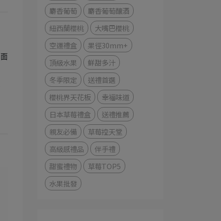
麝香葡萄
麝香葡萄釀酒
紐西蘭櫻桃
大嘴巴櫻桃
空運禮盒
果徑30mm+
表面
頂級水果
鮮甜多汁
冬季限定
送禮首選
浸
櫻桃界天花板
幸福味道
日本草莓禮盒
送禮推薦
親友必備
草莓控天堂
高級感禮品
伴手禮
甜蜜禮物
草莓TOP5
水果批發