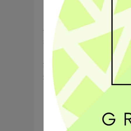
再以流動清水沖洗乾淨
切記不要浸泡過久，否則草莓會吸水變軟。
事實上，只要來源可靠、農藥殘留符合規範的
洗好的草莓怎麼保存？
洗好的草莓如果沒有馬上食用，建議這樣保存
完全擦乾
放入保鮮盒
底部鋪上紙巾吸濕